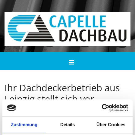
Zum Inhalt springen
Ihr Dachdeckerbetrieb aus
Leipzig stellt sich vor
Capelle Dachbau GmbH – ein
Unternehmen mit langer
Zustimmung
Details
Über Cookies
Familientradition