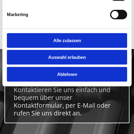
Sie einfach einen Termin und lassen Sie sich von
uns, einem erfahrenen Dachdeckerbetrieb aus
Marketing
Leipzig, überzeugen. Unsere Geschäftsräume
befinden sich in der Windorfer Straße 68 - D 04229
Leipzig.
Alle zulassen
Auswahl erlauben
Haben wir Ihr Interesse geweckt?
Ablehnen
Bestehen offene Fragen?
Kontaktieren Sie uns einfach und
bequem über unser
Kontaktformular, per E-Mail oder
rufen Sie uns direkt an.