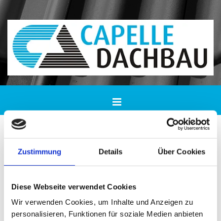
Zum Inhalt springen
Arbeiten der Capelle
Zustimmung
Details
Über Cookies
Dachbau GmbH in Leipzig
Werfen Sie einen Blick auf unsere
Diese Webseite verwendet Cookies
Referenzen
Wir verwenden Cookies, um Inhalte und Anzeigen zu
personalisieren, Funktionen für soziale Medien anbieten