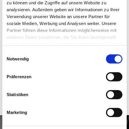
zu können und die Zugriffe auf unsere Website zu
Wir, die Capelle Dachbau GmbH, sind ein zuverlässig
analysieren. Außerdem geben wir Informationen zu Ihrer
und serviceorientierter Dachdeckerbetrieb. An dieser
Verwendung unserer Website an unsere Partner für
Stelle möchten wir Ihnen einige unserer
Dachdeckerarbeiten vorstellen. Lassen Sie sich von der
soziale Medien, Werbung und Analysen weiter. Unsere
qualitativ hochwertigen Ausführung überzeugen!
Partner führen diese Informationen möglicherweise mit
weiteren Daten zusammen, die Sie ihnen bereitgestellt
haben oder die sie im Rahmen Ihrer Nutzung der Dienste
gesammelt haben.
Einwilligungsauswahl
Notwendig
Präferenzen
Statistiken
Marketing